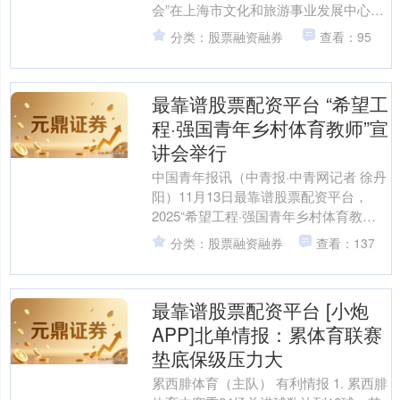
会”在上海市文化和旅游事业发展中心召
开。会上正式发布《2025长三角城市休
分类：股票融资融券
查看：95
闲化指数....
最靠谱股票配资平台 “希望工
程·强国青年乡村体育教师”宣
讲会举行
中国青年报讯（中青报·中青网记者 徐丹
阳）11月13日最靠谱股票配资平台，
2025“希望工程·强国青年乡村体育教
师”宣讲会在黑龙江省绥芬河市举行。宣
分类：股票融资融券
查看：137
讲会由中国青....
最靠谱股票配资平台 [小炮
APP]北单情报：累体育联赛
垫底保级压力大
累西腓体育（主队） 有利情报 1. 累西腓