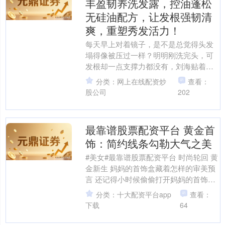
丰盈韧养洗发露，控油蓬松
无硅油配方，让发根强韧清
爽，重塑秀发活力！
每天早上对着镜子，是不是总觉得头发
塌得像被压过一样？明明刚洗完头，可
发根却一点支撑力都没有，刘海贴着额
头，整个脸显得更圆更大。频繁洗头不
分类：网上在线配资炒
查看：
仅伤发质，还让头皮越来越....
股公司
202
最靠谱股票配资平台 黄金首
饰：简约线条勾勒大气之美
#美女#最靠谱股票配资平台 时尚轮回 黄
金新生 妈妈的首饰盒藏着怎样的审美预
言 还记得小时候偷偷打开妈妈的首饰盒
吗？那些被我们嫌弃“土气”的黄金首饰，
分类：十大配资平台app
查看：
如今正悄然....
下载
64