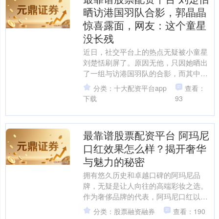
晒访港国羽队合影，郭晶晶
惊喜露面，网友：这个童星
没长残
近日，社交平台上的热点无疑被小童星
刘楚恬刷屏了。原因无他，只因她晒出
了一组与访港国羽队的合影，而其中最
亮眼的，当属与奥运冠军郭晶晶的同框
分类：十大配资平台app
查看：
照片。这张照片仿佛一颗石....
下载
93
最靠谱股票配资平台 阿玛尼
口红效果怎么样？揭开奢华
与魅力的秘密
拥有悠久历史和卓越口碑的阿玛尼品
牌，无疑是让人向往的高端彩妆之选。
作为奢侈品牌的代表，阿玛尼口红以出
色的色彩表现和创新的配方科技在市场
分类：股票融资融券
查看：190
中占有一席之地。很多消费者....