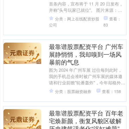
首条内容，宣布将于 11 月 20 日发布，
并称"头号玩家已就位"。 图片来源：启
境汽车 上个月中旬，启境汽车 CEO....
分类：网上在线配资炒股
查看：
公司
83
最靠谱股票配资平台 广州车
展静悄悄，我却嗅到一场风
暴前的气息
图为 2024 年广州车展 过往每到此时，
我的手机总会准时被广州车展的媒体邀
请和行业前瞻"轮番轰炸"，今年却格外安
静。 在我看来，这份寂静并非市场降温
分类：股票融资融券
查看：158
的信号，是....
最靠谱股票配资平台 百年老
宅焕新颜，衡复风貌区破解
历史建筑适老化“浴缸难题”