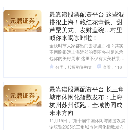
最靠谱股票配资平台 这些混
搭很上海！藏红花拿铁、甜
芦粟美式、发财盖碗…村里
喊你来喝咖啡啦！
金秋时节大家都出门去哪里白相？其实
不用跑很远上海近郊的美丽乡村足以承
包你的美好周末 这里不仅有大美秋景还
有外面喝不到的独家特色咖啡你一定想
分类：股票融资融券
查看：116
不到上海人居然把藏红花....
最靠谱股票配资平台 长三角
城市休闲化指数发布：上海
杭州苏州领跑，全域协同成
未来方向
11月15日，“第十届中国休闲与旅游发展
论坛暨2025长三角城市休闲化指数发布