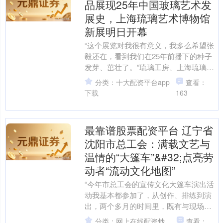
品展现25年中国玻璃艺术发
展史，上海琉璃艺术博物馆
新展明日开幕
“这个展览对我很有意义，我多么希望张
毅还在，看到我们在25年前播下的种子
发芽、茁壮了。”琉璃工房、上海琉璃艺
术博物馆创始人杨惠姗说。 1987年，杨
分类：十大配资平台app
查看：
惠姗和张毅，....
下载
163
最靠谱股票配资平台 辽宁省
沈阳市总工会：满载文艺与
温情的“大篷车”&#32;点亮劳
动者“流动文化地图”
“今年市总工会的宣传文化大篷车演出活
动我基本都参加了，从创作、排练到演
出，两个多月的时间里，既有与现场观
众们互动的温馨，也有克服恶劣天气和
分类：网上在线配资炒
查看：