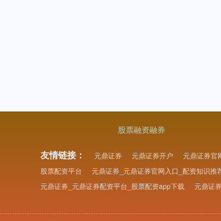
股票融资融券
友情链接：
元鼎证券
元鼎证券开户
元鼎证券官
股票配资平台
元鼎证券_元鼎证券官网入口_配资知识推
元鼎证券_元鼎证券配资平台_股票配资app下载
元鼎证券