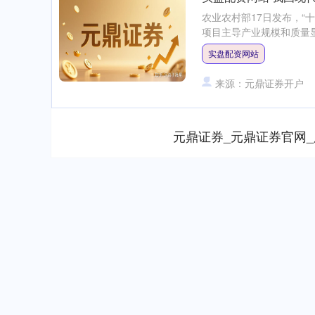
农业农村部17日发布，“
项目主导产业规模和质量显
实盘配资网站
来源：元鼎证券开户
元鼎证券_元鼎证券官网