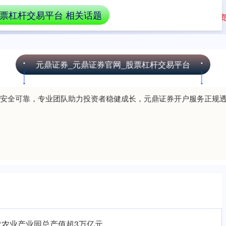
股票杠杆交易平台 相关话题
融资融券
十大配资平台app下载
网上在线配
元鼎证券_元鼎证券官网_股票杠杆交易平台
安全可靠，专业团队助力投资者稳健成长，元鼎证券开户服务正规
代农业产业园总产值超3万亿元