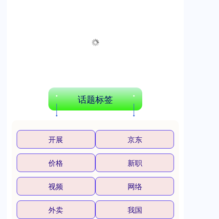
上证综指
3890.74
+12.31
+0.32%
话题标签
深证成指
14208.73
+64.52
+0.46%
开展
京东
价格
新职
视频
网络
外卖
我国
沪深300
4666.55
+8.39
+0.18%