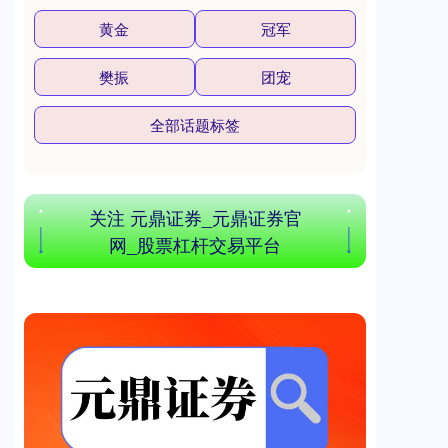
黄金
冠军
樊振
团宠
全部话题标签
北证50
1123.36
+3.90
+0.35%
关注 元鼎证券_元鼎证券官
网_股票杠杆交易平台
创业板指
3557.30
+22.15
+0.63%