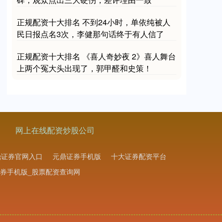
正规配资十大排名 不到24小时，单依纯被人
民日报点名3次，李健那句话终于有人信了
正规配资十大排名 《喜人奇妙夜 2》喜人舞台
上两个冤大头出现了，郭甲醛和史策！
网上在线配资炒股公司
鼎证券官网入口
元鼎证券手机版
十大证券配资平台
证券手机版_股票配资查询网