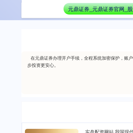
元鼎证券_元鼎证券官网_
首页
股票
在元鼎证券办理开户手续，全程系统加密保护，账户
步投资更安心。
实盘配资网站 我国现