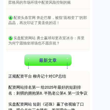
弈格局的市场环境中配资风险控制的账
​配资头条官网 奔赴巴黎，被指“面相变了”的郭
4
晶晶，再次印证了黄圣依的话！
期指IC0
7753.20
+22.20
+0.29%
​实盘配资网站 勇士赢球却更衣室冰冷：库里
5
为何宁愿独坐球场也不愿庆祝？
最新文章
正规配资平台 柳舟记十对CP总结
配资网站排名第一 给2025年最好的短剧排
名：刺猬的拥抱第8. 半熟老公第4. 第一没争议
实盘配资网站 短剧《还珠》赢了收视输了口
碑，观众点出三大硬伤，差评理由一致