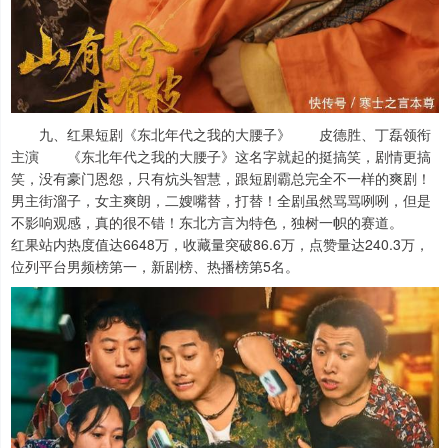
九、红果短剧《东北年代之我的大腰子》 皮德胜、丁磊领衔
主演 《东北年代之我的大腰子》这名字就起的挺搞笑，剧情更搞
笑，没有豪门恩怨，只有炕头智慧，跟短剧霸总完全不一样的爽剧！
男主街溜子，女主爽朗，二嫂嘴替，打替！全剧虽然骂骂咧咧，但是
不影响观感，真的很不错！东北方言为特色，独树一帜的赛道。
红果站内热度值达6648万，收藏量突破86.6万，点赞量达240.3万，
位列平台男频榜第一，新剧榜、热播榜第5名。