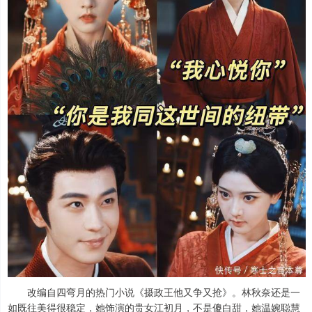
改编自四弯月的热门小说《摄政王他又争又抢》。林秋奈还是一
如既往美得很稳定，她饰演的贵女江初月，不是傻白甜，她温婉聪慧