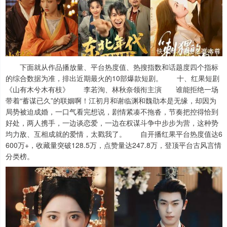
下面就从作品播放量、平台热度值、热搜指数和话题度四个指标
的综合数据为准，排出近期最火的10部爆款短剧。 十、红果短剧
《山有木兮木有枝》 李若洵、林秋奈领衔主演 谁能拒绝一场
带着“蓄谋已久”的联姻啊！江初月和谢临渊和魏劭本是无缘，却因为
局势被迫成婚，一口气看完想说，剧情紧凑不拖沓，节奏把控得恰到
好处，两人携手，一边谈恋爱，一边在权谋斗争中步步为营，这种势
均力敌、互相成就的爱情，太戳我了。 自开播红果平台热度值达6
600万+，收藏量突破128.5万，点赞量达247.8万，登顶平台古风言情
分类榜。