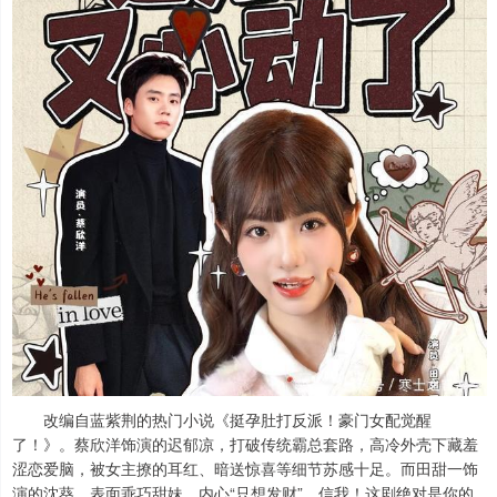
改编自蓝紫荆的热门小说《挺孕肚打反派！豪门女配觉醒
了！》。蔡欣洋饰演的迟郁凉，打破传统霸总套路，高冷外壳下藏羞
涩恋爱脑，被女主撩的耳红、暗送惊喜等细节苏感十足。而田甜一饰
演的沈葵，表面乖巧甜妹，内心“只想发财”，信我！这剧绝对是你的