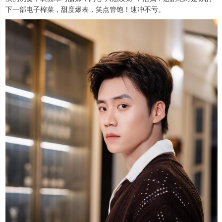
下一部电子榨菜，甜度爆表，笑点管饱！速冲不亏。