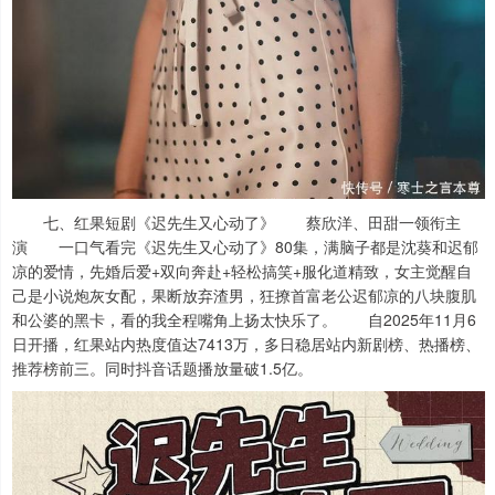
七、红果短剧《迟先生又心动了》 蔡欣洋、田甜一领衔主
演 一口气看完《迟先生又心动了》80集，满脑子都是沈葵和迟郁
凉的爱情，先婚后爱+双向奔赴+轻松搞笑+服化道精致，女主觉醒自
己是小说炮灰女配，果断放弃渣男，狂撩首富老公迟郁凉的八块腹肌
和公婆的黑卡，看的我全程嘴角上扬太快乐了。 自2025年11月6
日开播，红果站内热度值达7413万，多日稳居站内新剧榜、热播榜、
推荐榜前三。同时抖音话题播放量破1.5亿。