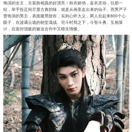
饰演的女主，古装扮相真的好漂亮！粉衣娇俏，蓝衣灵动，往那一
站，举手投足间尽显古典韵味，就是从画里走出来的仙子。而男严子
贤饰演的男主，表面腹黑狡诈，实则心怀大义，两人合起来800个心
眼子，在波谲云诡的朝堂谍战、宅斗时局之下，斗智斗勇、互相算
计，在面对强敌的被迫合作中又暗生情愫。