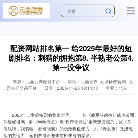
配资网站排名第一 给2025年最好的短
剧排名：刺猬的拥抱第8. 半熟老公第4.
第一没争议
来源：元鼎证券配资平台
网站：元鼎证券_元鼎证券官网_股
票杠杆交易平台
日期：2025-11-26 18:14:40
查看：196
2025年，堪称短剧的黄金时代。 从《盛夏芬德拉》成功破圈
的酣畅淋漓，到《半熟老公》用“程序化老公”重新定义霸总，从《你
装纨绔，我装瞎，看谁能演》的极致狗血张力，到《野女孩》扎进现
实的共情力，短剧赛道正迎来前所未有的爆发。