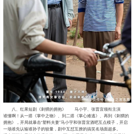
八、红果短剧《刺猬的拥抱》 马小宇、张晋宜领衔主演
谁懂啊！从一搭《掌中之物》、到二搭《掌心难逃》、再到《刺猬的
拥抱》，开局就暴击“塑料夫妻”马小宇和张晋宜酒吧互点模子，开启
一场谁先认输谁孙子的较量，剧中互怼互撩的搞笑名场面超多。