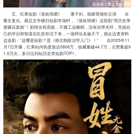
五、红果短剧《冒姓琅琊》 潘子剑、胡家荣领衔主演 在
重生复仇、霸总文学横扫短剧市场时，《冒姓琅琊》这部剧“用历史厚
度碾压套路”！剧情全程高能，不撒工业糖精，没有自带光环，凭借自
己的学识和智谋在乱世存活下来，一场辩论名扬天下，观众边查资料
边追剧：“这哪是短剧？是《南北朝政治学入门》！” 自2025年11
月7日开播，红果站内热度值达5806万，收藏量破44.7万，点赞量超9
1.5万次，多日位列站历史类短剧TOP1。