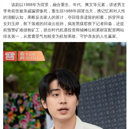
该剧以1988年为背景，融合重生、年代、爽文等元素，讲述男主
李奇前世被亲戚骗肾惨死，重生回1988年捐肾当天，携记忆和对人性
的清醒认知，果断反击家人的算计，夺回母亲遗留的积蓄，拆穿拜金
女刘玉婷，救下落难的邱淑云祖孙，揭发黑煤窑救下记者田淼，还提
前预警矿难拯救矿工，抓住时代机遇投资商铺摊位积累财富配资网站
排名第一，从窝囊受气包蜕变为机智果敢、守护亲友的人生赢家。