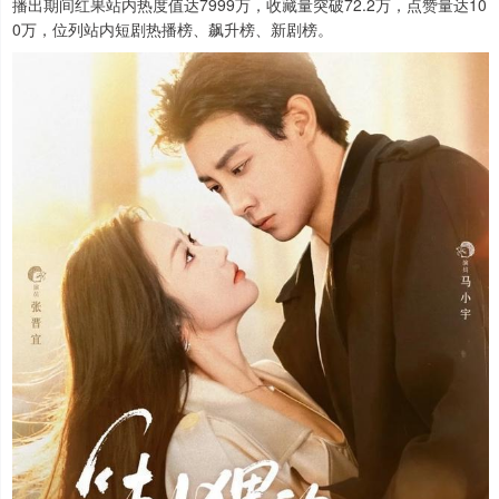
播出期间红果站内热度值达7999万，收藏量突破72.2万，点赞量达10
0万，位列站内短剧热播榜、飙升榜、新剧榜。