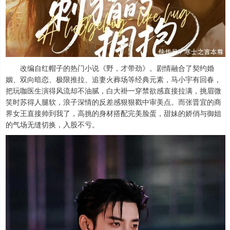
改编自红帽子的热门小说《野，才带劲》。剧情融合了契约婚
姻、双向暗恋、极限推拉、追妻火葬场等经典元素，马小宇有回春，
把玩咖医生演得风流却不油腻，白大褂一穿禁欲感直接拉满，挑眉微
笑时苏得人腿软，浪子深情的反差感狠狠戳中审美点。而张晋宜的商
界女王直接帅到我了，高挑的身材搭配完美脸蛋，甜妹的娇俏与御姐
的气场无缝切换，入股不亏。