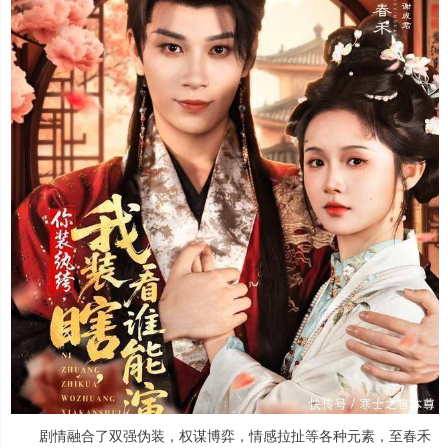
剧情融合了双强伪装，权谋博弈，情感拉扯等各种元素，至春禾