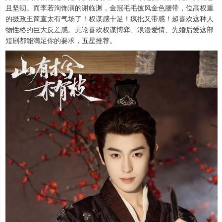
且坚韧。而李若洵饰演的谢临渊，金冠毛毛披风金色腰带，位高权重
的摄政王简直太有气场了！权谋感十足！疯批又带感！超喜欢这种人
物性格的巨大反差感。无论喜欢权谋博弈、浪漫爱情、先婚后爱这部
短剧都能满足你的要求，五星推荐。