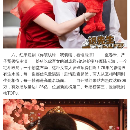
六、红果短剧《你装纨绔，我装瞎，看谁能演》 至春禾、严
子贤领衔主演 扮猪吃虎盲女的谢成君+纨绔护妻狂魔陆云澈，一个
宅斗破局，一个朝堂布局，这种反差人设谁顶得住啊！79集的剧情没
有注水感，每一集都信息量满满！剧情跌宕起伏，两人从互相利用到
生死相依，每一帧都是高能名场面。 自开播红果站内热度达6906
万，有效播放量达1.26亿，位居新剧榜第二、热播榜第三，竖屏微剧
榜TOP3。