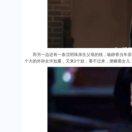
而另一边还有一条沈明珠亲生父母的线，喻静香当年原来
个大的外孙女许知夏，又来2个娃，看不过来，便瞒着女儿