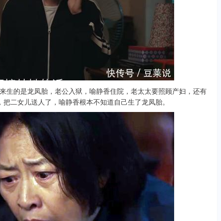
生的是龙凤胎，老公入狱，喻静香住院，老太太要照顾产妇，还有
，把二女儿送人了，喻静香根本不知道自己生了龙凤胎。