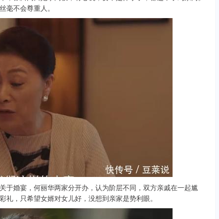
丝毫不会尊重人。
于婚宴，何丽华两家分开办，认为阶层不同，双方亲戚在一起尴
彩礼，只希望女婿对女儿好，没想到亲家是势利眼。