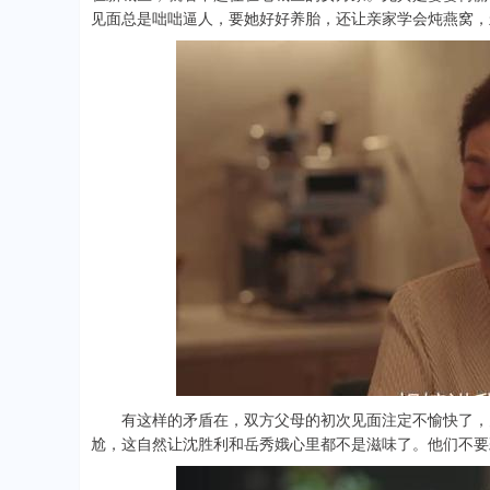
见面总是咄咄逼人，要她好好养胎，还让亲家学会炖燕窝，
有这样的矛盾在，双方父母的初次见面注定不愉快了，关
尬，这自然让沈胜利和岳秀娥心里都不是滋味了。他们不要