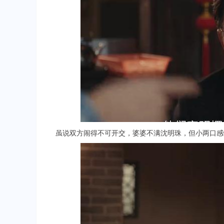
虽说双方闹得不可开交，婆婆不满沈明珠，但小两口感情