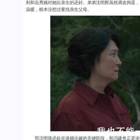
利和岳秀娥对她比亲生的还好。弟弟沈明辉虽然调皮捣蛋，
温暖，根本没想过要找亲生父母。
而沈明珠还处在谈婚论嫁的关键阶段，和冯建奇正是浓情