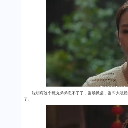
沈明辉这个魔丸弟弟忍不了了，当场掀桌，当即大吼婚不
了。