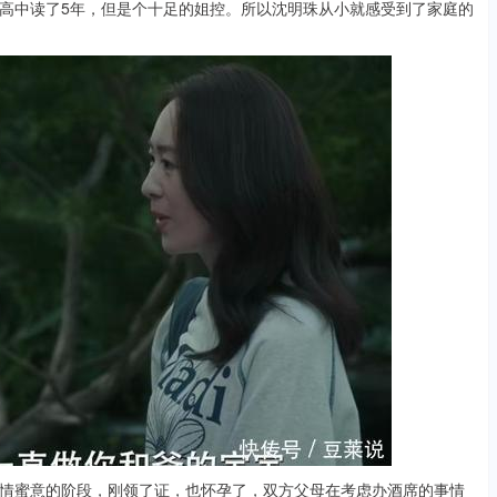
高中读了5年，但是个十足的姐控。所以沈明珠从小就感受到了家庭的
蜜意的阶段，刚领了证，也怀孕了，双方父母在考虑办酒席的事情