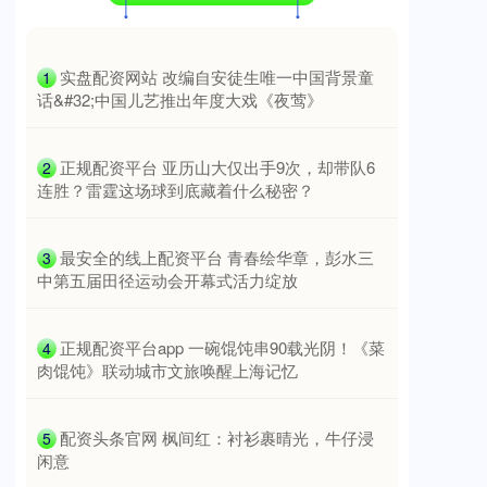
​实盘配资网站 改编自安徒生唯一中国背景童
1
话&#32;中国儿艺推出年度大戏《夜莺》
​正规配资平台 亚历山大仅出手9次，却带队6
2
连胜？雷霆这场球到底藏着什么秘密？
​最安全的线上配资平台 青春绘华章，彭水三
3
中第五届田径运动会开幕式活力绽放
​正规配资平台app 一碗馄饨串90载光阴！《菜
4
肉馄饨》联动城市文旅唤醒上海记忆
​配资头条官网 枫间红：衬衫裹晴光，牛仔浸
5
闲意