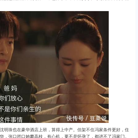
明珠也在豪华酒店上班，算得上中产。但架不住冯家条件更好，住
华，张口闭口她攀高枝，有心机，要不是怀孕了，都进不了冯家门。