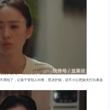
用结了，让孩子管别人叫爸，坚决护姐，还不小心把姐夫打出鼻血